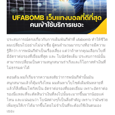
ประสบการณ์ตรงเกี่ยวกับการเดิมพันกีฬาที่ ufabomb ทำให้ชีวิต
ผมเปลี่ยนไปอย่างไม่น่าเชื่อ ผู้คนจำนวนมากบางทีอาจมีความ
รู้สึกว่า การพนันกีฬาเป็นเรื่องเสี่ยง แต่ว่าถ้าหากคุณเลือกเว็บที่
มีอัตราต่อรองที่เยี่ยมที่สุด และ โบนัสจัดเต็ม ประสบการณ์นั้น
สามารถเปลี่ยนเป็นความสนุกสนานร่าเริงและก็โอกาสทำเงินที่
ไม่ธรรมดาได้
ตอนต้น ผมก็เริ่มจากความสงสัยว่าการพนันกีฬานั้นมัน
สนุกสนานแล้วก็คุ้มจริงไหม ผมค้นหาเว็บไซต์เดิมพันหลายที่
แล้วก็สิ่งที่ผมโฟกัสเป็น อัตราต่อรองที่ยอดเยี่ยม เพราะอัตราต่อ
รองนี่แหละที่จะตัดสินว่าเงินที่ลงไปนั้นจะมากขึ้นมากน้อยแค่
ไหน และแน่นอนว่า โบนัสต่างๆก็เป็นสิ่งสำคัญ เพราะว่ามันช่วย
เพิ่มทุนให้เราได้มากขึ้นโดยไม่จำเป็นที่จะต้องใช้เงินตนเอง
เยอะ