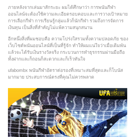
ภายหลังจากเล่นมาสักระยะ ผมได้ศึกษาว่า การพนันกีฬา
ออนไลน์จะต้องใช้ความละเอียดรอบคอบและการวางเป้าหมาย
การเลือกกีฬา การเรียนรู้กลุ่มแล้วก็นักกีฬา รวมถึงการจัดการ
เงินทุน เป็นสิ่งที่สำคัญไม่แพ้ความสนุกสนาน
อีกหนึ่งสิ่งที่ผมชอบคือ ความโปร่งใสรวมทั้งความปลอดภัย ของ
เว็บไซต์พนันออนไลน์ที่เป็นที่รู้จัก ทำให้ผมแน่ใจว่าเมื่อเดิมพัน
แล้วจะได้รับเงินรางวัลจริง กระบวนการทำธุรกรรมผ่านมือถือ
ทั้งฝากและก็ถอนก็สะดวกและก็เร็วทันใจ
ufabombx พนันกีฬาอัตราต่อรองที่เหมาะสมที่สุดและก็โบนัส
มากมาย ประสบการณ์ตรงที่คุณไม่ควรพลาด