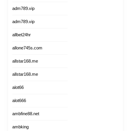
adm789.vip
adm789.vip
allbet24hr
allone745s.com
allstar168.me
allstar168.me
alot66
alot666
ambfine88.net
ambking