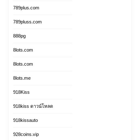
789plus.com
789pluss.com
888pg
8lots.com
8lots.com
8lots.me
918Kiss
918kiss ดาวน์โหลด
918kissauto
928coins.vip