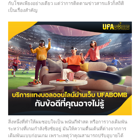
กับโชคเพียงอย่างเดียว แต่ว่าการติดตามข่าวสารแล้วก็สถิติ
เป็นเรื่องสำคัญ
สิ่งหนึ่งที่ทำให้ผมชอบใจเป็น พนันกีฬาสด หรือการวางเดิมพัน
ระหว่างที่เกมกำลังชิงชัยอยู่ มันให้ความตื่นเต้นที่ต่างจากการ
เดิมพันแบบก่อนเกม เพราะเหตุว่าคุณสามารถปรับอุบายได้