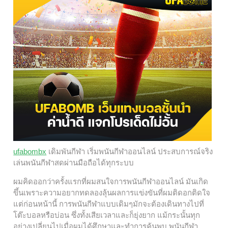
ufabombx
เดิมพันกีฬา เริ่มพนันกีฬาออนไลน์ ประสบการณ์จริง
เล่นพนันกีฬาสดผ่านมือถือได้ทุกระบบ
ผมคิดออกว่าครั้งแรกที่ผมสนใจการพนันกีฬาออนไลน์ มันเกิด
ขึ้นเพราะความอยากทดลองลุ้นผลการแข่งขันที่ผมติดอกติดใจ
แต่ก่อนหน้านี้ การพนันกีฬาแบบเดิมๆมักจะต้องเดินทางไปที่
โต๊ะบอลหรือบ่อน ซึ่งทั้งเสียเวลาและก็ยุ่งยาก แม้กระนั้นทุก
อย่างเปลี่ยนไปเมื่อผมได้ศึกษาและทำการค้นพบ พนันกีฬา