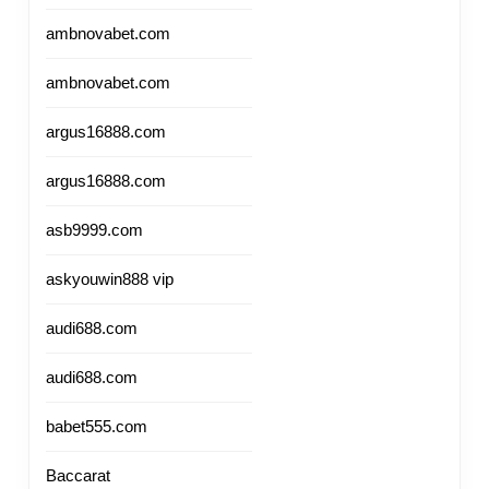
ambnovabet.com
ambnovabet.com
argus16888.com
argus16888.com
asb9999.com
askyouwin888 vip
audi688.com
audi688.com
babet555.com
Baccarat