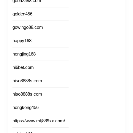
gobaza88.com
golden456
gowingo88.com
happy168
hengjing168
hi6bet.com
hiso8888s.com
hiso8888s.com
hongkong456
https://www.mfj889xx.com/