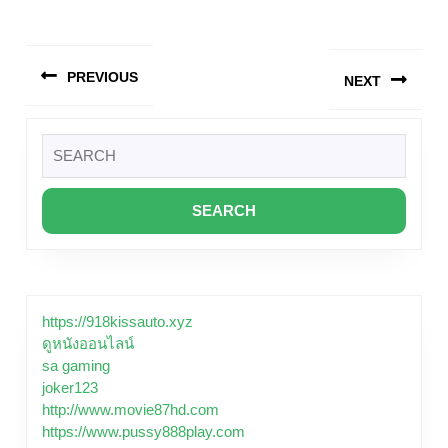
Previous
แนะแนว
Nex
post:
pos
PREVIOUS
เรื่อง
NEXT
Search
for:
https://918kissauto.xyz
ดูหนังออนไลน์
sa gaming
joker123
http://www.movie87hd.com
https://www.pussy888play.com