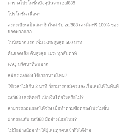
ตารางโปรโมชั่นปัจจุบันจาก zaf888
โปรโมชั่น เนื้อหา
ลงทะเบียนเป็นสมาชิกใหม่ รับ zaf888 เครดิตฟรี 100% ของ
ยอดฝากแรก
โบนัสฝากแรก เพิ่ม 50% สูงสุด 500 บาท
คืนยอดเสีย คืนสูงสุด 10% ทุกสัปดาห์
FAQ ปริศนาที่พบมาก
สมัคร zaf888 ใช้เวลานานไหม?
ใช้เวลาไม่เกิน 2 นาที ก็สามารถสมัครและเริ่มเล่นได้ในทันที
zaf888 เครดิตฟรี เบิกเงินได้จริงหรือไม่?
สามารถถอนออกได้จริง เมื่อทำตามข้อตกลงโปรโมชั่น
ฝากถอนกับ zaf888 มีอย่างน้อยไหม?
ไม่มีอย่างน้อย ทำให้ผู้เล่นทุกคนเข้าถึงได้ง่าย