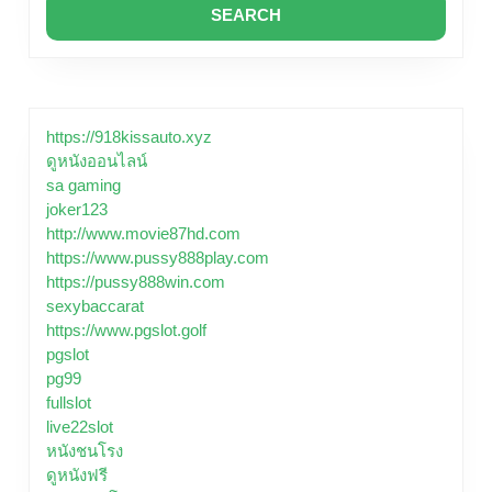
https://918kissauto.xyz
ดูหนังออนไลน์
sa gaming
joker123
http://www.movie87hd.com
https://www.pussy888play.com
https://pussy888win.com
sexybaccarat
https://www.pgslot.golf
pgslot
pg99
fullslot
live22slot
หนังชนโรง
ดูหนังฟรี