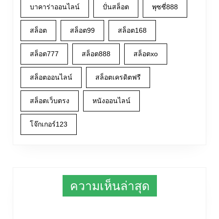
บาคาร่าออนไลน์
ปั่นสล็อต
พุซซี่888
สล็อต
สล็อต99
สล็อต168
สล็อต777
สล็อต888
สล็อตxo
สล็อตออนไลน์
สล็อตเครดิตฟรี
สล็อตเว็บตรง
หนังออนไลน์
โจ๊กเกอร์123
ความเห็นล่าสุด