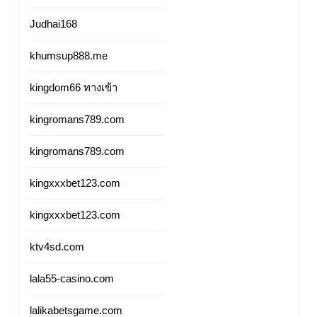
Judhai168
khumsup888.me
kingdom66 ทางเข้า
kingromans789.com
kingromans789.com
kingxxxbet123.com
kingxxxbet123.com
ktv4sd.com
lala55-casino.com
lalikabetsgame.com