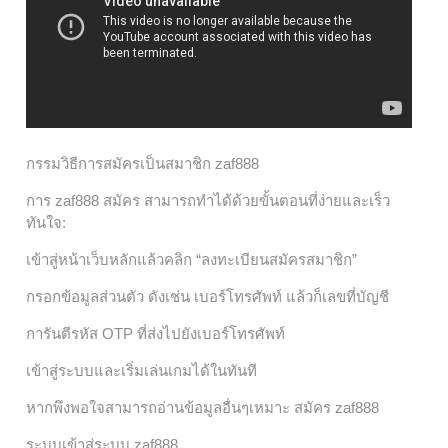
กรรมวิธีการสมัครเป็นสมาชิก zaf888
การ zaf888 สมัคร สามารถทำได้ด้วยขั้นตอนที่ง่ายและเร็ว
ทันใจ:
เข้าสู่หน้าเว็บหลักแล้วคลิก “ลงทะเบียนสมัครสมาชิก”
กรอกข้อมูลส่วนตัว ดังเช่น เบอร์โทรศัพท์ แล้วก็เลขที่บัญชี
การันตีรหัส OTP ที่ส่งไปยังเบอร์โทรศัพท์
เข้าสู่ระบบและเริ่มเล่นเกมได้ในทันที
หากพึงพอใจสามารถอ่านข้อมูลอื่นๆเหมาะ สมัคร zaf888
ระบบเข้าสู่ระบบ zaf888