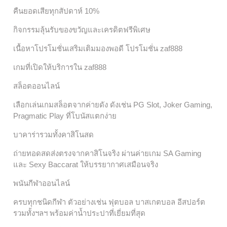
คืนยอดเสียทุกสัปดาห์ 10%
กิจกรรมลุ้นรับของขวัญและเครดิตฟรีพิเศษ
เนื้อหาโปรโมชั่นเสริมเติมมองพอดี โปรโมชั่น zaf888
เกมที่เปิดให้บริการใน zaf888
สล็อตออนไลน์
เลือกเล่นเกมสล็อตจากค่ายดัง ดังเช่น PG Slot, Joker Gaming,
Pragmatic Play ที่โบนัสแตกง่าย
บาคาร่ารวมทั้งคาสิโนสด
ถ่ายทอดสดส่งตรงจากคาสิโนจริง ผ่านค่ายเกม SA Gaming
และ Sexy Baccarat ให้บรรยากาศเสมือนจริง
พนันกีฬาออนไลน์
ครบทุกชนิดกีฬา ตัวอย่างเช่น ฟุตบอล บาสเกตบอล อีสปอร์ต
รวมทั้งฯลฯ พร้อมค่าน้ำประปาที่เยี่ยมที่สุด