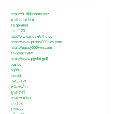
84
https://918kissauto.xyz
by
ดูหนังออนไลน์
Raphael
sa gaming
joker123
7Mcn.org
http://www.movie87hd.com
https://www.pussy888play.com
https://pussy888win.com
sexybaccarat
https://www.pgslot.golf
pgslot
pg99
fullslot
live22slot
หนังชนโรง
ดูหนังฟรี
ดูหนังชนโรง
slot168
slot456