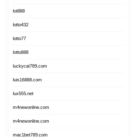
lot888
lotto432
lotto77
lotto888
luckycat789.com
luis16888.com
lux555.net
m4newonline.com
m4newonline.com
mac1bet789.com