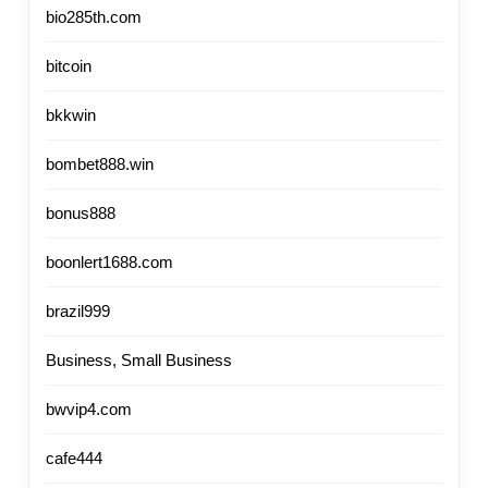
bio285th.com
bitcoin
bkkwin
bombet888.win
bonus888
boonlert1688.com
brazil999
Business, Small Business
bwvip4.com
cafe444