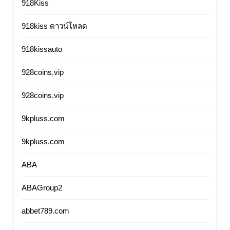
918Kiss
918kiss ดาวน์โหลด
918kissauto
928coins.vip
928coins.vip
9kpluss.com
9kpluss.com
ABA
ABAGroup2
abbet789.com