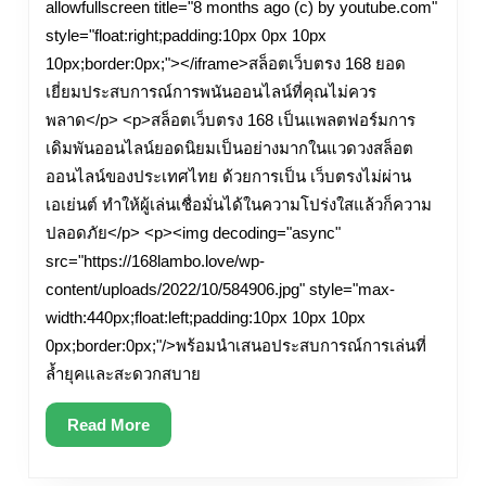
JUL
allowfullscreen title="8 months ago (c) by youtube.com"
2567
style="float:right;padding:10px 0px 10px
10px;border:0px;"></iframe>สล็อตเว็บตรง 168 ยอด
สล็อต
เยี่ยมประสบการณ์การพนันออนไลน์ที่คุณไม่ควร
เว็บ
พลาด</p> <p>สล็อตเว็บตรง 168 เป็นแพลตฟอร์มการ
เดิมพันออนไลน์ยอดนิยมเป็นอย่างมากในแวดวงสล็อต
ตรง
ออนไลน์ของประเทศไทย ด้วยการเป็น เว็บตรงไม่ผ่าน
168
เอเย่นต์ ทำให้ผู้เล่นเชื่อมั่นได้ในความโปร่งใสแล้วก็ความ
เว็บ
ปลอดภัย</p> <p><img decoding="async"
src="https://168lambo.love/wp-
คา
content/uploads/2022/10/584906.jpg" style="max-
สิ
width:440px;float:left;padding:10px 10px 10px
0px;border:0px;"/>พร้อมนำเสนอประสบการณ์การเล่นที่
โน
ล้ำยุคและสะดวกสบาย
เว็บ
Read
Read More
มา
More
แรง