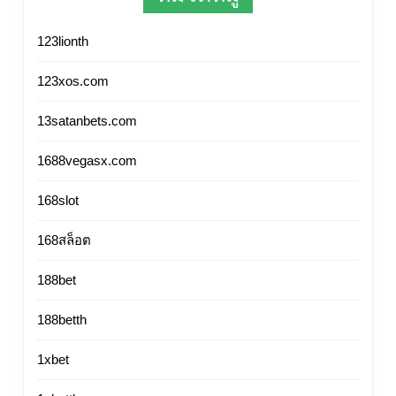
123lionth
123xos.com
13satanbets.com
1688vegasx.com
168slot
168สล็อต
188bet
188betth
1xbet