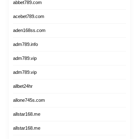
abbet789.com
acebet789.com
aden168ss.com
adm789.info
adm789.vip
adm789.vip
allbet24hr
allone745s.com
allstar168.me
allstar168.me