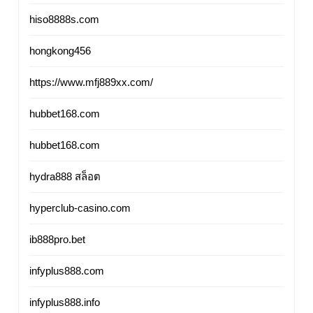
hiso8888s.com
hongkong456
https://www.mfj889xx.com/
hubbet168.com
hubbet168.com
hydra888 สล็อต
hyperclub-casino.com
ib888pro.bet
infyplus888.com
infyplus888.info