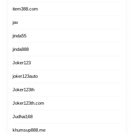
item388.com
jav
jinda55
jinda888
Joker123
joker123auto
Joker123th
Joker123th.com
Judhai168
khumsup888.me