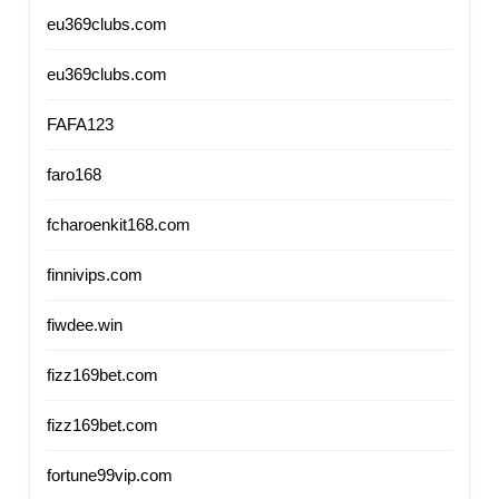
eu369clubs.com
eu369clubs.com
FAFA123
faro168
fcharoenkit168.com
finnivips.com
fiwdee.win
fizz169bet.com
fizz169bet.com
fortune99vip.com