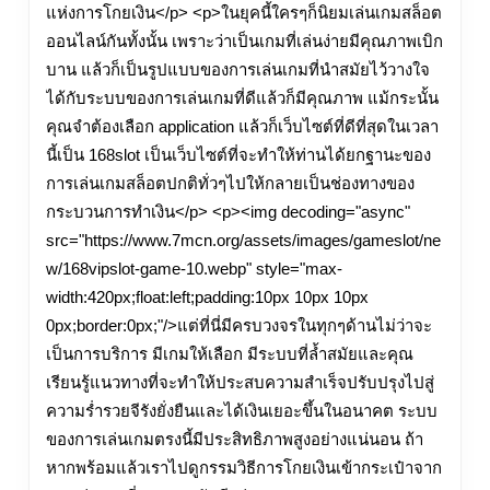
แทง
แห่งการโกยเงิน</p> <p>ในยุคนี้ใครๆก็นิยมเล่นเกมสล็อต
ทาง
บอล
ออนไลน์กันทั้งนั้น เพราะว่าเป็นเกมที่เล่นง่ายมีคุณภาพเบิก
เข้า
บาน แล้วก็เป็นรูปแบบของการเล่นเกมที่นำสมัยไว้วางใจ
สล็อต
เล่น
ได้กับระบบของการเล่นเกมที่ดีแล้วก็มีคุณภาพ แม้กระนั้น
บา
คุณจำต้องเลือก application แล้วก็เว็บไซต์ที่ดีที่สุดในเวลา
ใหม่
นี้เป็น 168slot เป็นเว็บไซต์ที่จะทำให้ท่านได้ยกฐานะของ
คา
ล่าสุด
การเล่นเกมสล็อตปกติทั่วๆไปให้กลายเป็นช่องทางของ
ร่า
กระบวนการทำเงิน</p> <p><img decoding="async"
2025
ยิง
src="https://www.7mcn.org/assets/images/gameslot/ne
คืน
w/168vipslot-game-10.webp" style="max-
ปลา
ยอด
width:420px;float:left;padding:10px 10px 10px
สล็อต
0px;border:0px;"/>แต่ที่นี่มีครบวงจรในทุกๆด้านไม่ว่าจะ
เสีย
เป็นการบริการ มีเกมให้เลือก มีระบบที่ล้ำสมัยและคุณ
เว็บ
10%
เรียนรู้แนวทางที่จะทำให้ประสบความสำเร็จปรับปรุงไปสู่
ตรง
ความร่ำรวยจีรังยั่งยืนและได้เงินเยอะขึ้นในอนาคต ระบบ
รองรับ
168
ของการเล่นเกมตรงนี้มีประสิทธิภาพสูงอย่างแน่นอน ถ้า
True
หากพร้อมแล้วเราไปดูกรรมวิธีการโกยเงินเข้ากระเป๋าจาก
สมัคร