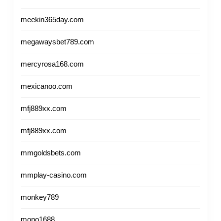
meekin365day.com
megawaysbet789.com
mercyrosa168.com
mexicanoo.com
mfj889xx.com
mfj889xx.com
mmgoldsbets.com
mmplay-casino.com
monkey789
mono1688