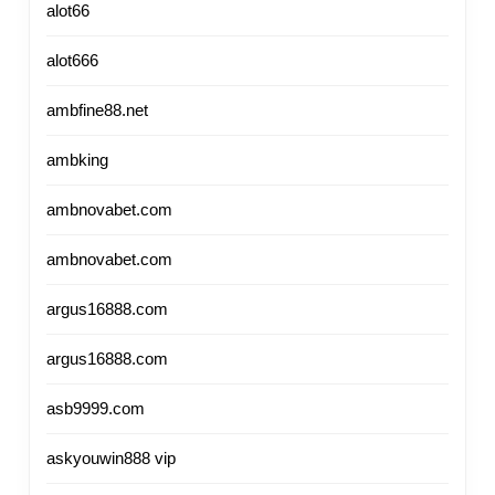
alot66
alot666
ambfine88.net
ambking
ambnovabet.com
ambnovabet.com
argus16888.com
argus16888.com
asb9999.com
askyouwin888 vip