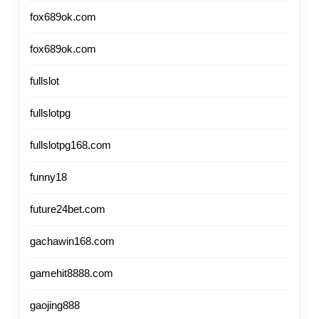
fox689ok.com
fox689ok.com
fullslot
fullslotpg
fullslotpg168.com
funny18
future24bet.com
gachawin168.com
gamehit8888.com
gaojing888