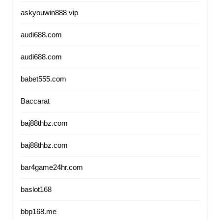
askyouwin888 vip
audi688.com
audi688.com
babet555.com
Baccarat
baj88thbz.com
baj88thbz.com
bar4game24hr.com
baslot168
bbp168.me