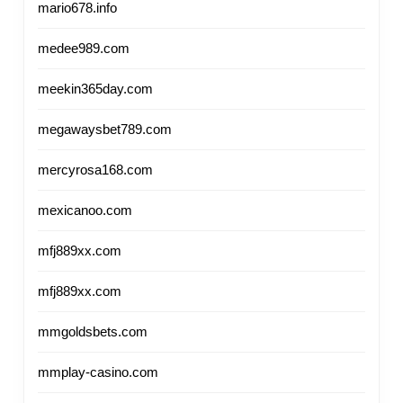
mario678.info
medee989.com
meekin365day.com
megawaysbet789.com
mercyrosa168.com
mexicanoo.com
mfj889xx.com
mfj889xx.com
mmgoldsbets.com
mmplay-casino.com