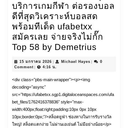
บริการเกมกีฬา ต่อรองบอล
ดีที่สุดวิเคราะห์บอลสด
พร้อมทีเด็ด ufabetxx
สมัครเลย จ่ายจริงไม่กั๊ก
สล็อต
Top 58 by Demetrius
ยู
15
Michael
15 มกราคม 2026
Michael Hayes
0
|
|
ฟ่า
มกราคม
Hayes
Comment
4:16 น.
|
2026
ufabetx
<div class="pbs-main-wrapper"><p><img
14
decoding="async"
src="https://ufabetxx.sgp1.digitaloceanspaces.com/ufa
FEB
bet_files/1762416378836" style="max-
26
width:400px;float:right;padding:10px 0px 10px
สล็อต
10px;border:0px;"/>สล็อตยูฟ่า ช่องทางในการรับรางวัล
ใหญ่! สล็อตแตกง่าย ไม่ผ่านเอเย่นต์ ไม่มีอย่างน้อย</p>