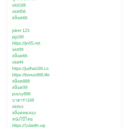
สมัคร
slot168
เลย
slot456
สล็อต66
จ่าย
joker 123
จริง
pg168
ไม่
https://jin55.net
slot99
กั๊ก
สล็อต66
slot44
Top
https://judhai168.co
58
https://bonus888.life
สล็อต888
by
สล็อต99
Demetr
pussy888
บาคาร่า168
slotxo
สล็อตทดลอง
หนังโป๊ไทย
https://1xbetth.vip