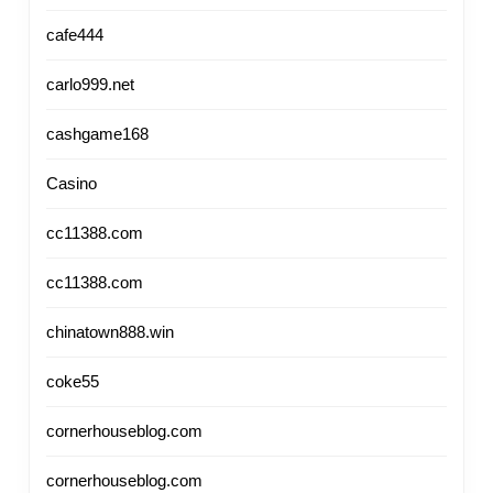
cafe444
carlo999.net
cashgame168
Casino
cc11388.com
cc11388.com
chinatown888.win
coke55
cornerhouseblog.com
cornerhouseblog.com