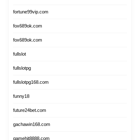
fortune99vip.com
fox689ok.com
fox689ok.com
fullslot
fullslotpg
fullslotpg168.com
funny18
future24bet.com
gachawin168.com
gamehit8888.com