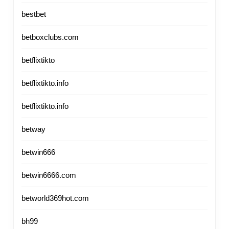
bestbet
betboxclubs.com
betflixtikto
betflixtikto.info
betflixtikto.info
betway
betwin666
betwin6666.com
betworld369hot.com
bh99