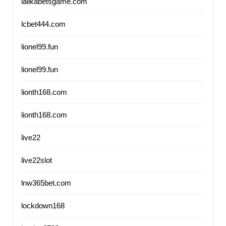
lalikabetsgame.com
lcbet444.com
lionel99.fun
lionel99.fun
lionth168.com
lionth168.com
live22
live22slot
lnw365bet.com
lockdown168