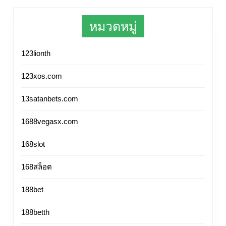
หมวดหมู่
123lionth
123xos.com
13satanbets.com
1688vegasx.com
168slot
168สล็อต
188bet
188betth