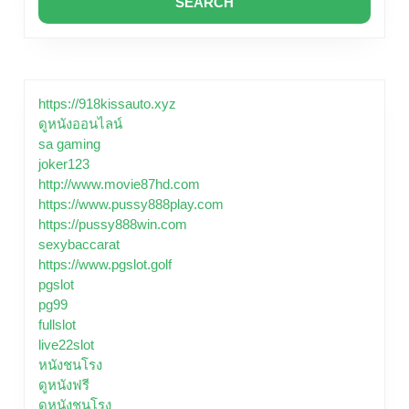
กีฬา
ต่อ
รอง
https://918kissauto.xyz
บอล
ดูหนังออนไลน์
sa gaming
ดี
joker123
ที่สุด
http://www.movie87hd.com
https://www.pussy888play.com
วิเคราะห
https://pussy888win.com
sexybaccarat
บอล
https://www.pgslot.golf
สด
pgslot
pg99
พร้อม
fullslot
ทีเด็ด
live22slot
หนังชนโรง
ufabetx
ดูหนังฟรี
ดูหนังชนโรง