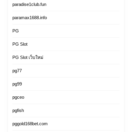
paradise1club.fun
paramax1688.info
PG
PG Slot
PG Slot เว็บใหม่
pg77
pg99
pgceo
pgfish
pggold168bet.com