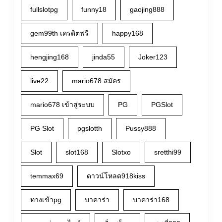
fullslotpg
funny18
gaojing888
gem99th เครดิตฟรี
happy168
hengjing168
jinda55
Joker123
live22
mario678 สมัคร
mario678 เข้าสู่ระบบ
PG
PGSlot
PG Slot
pgslotth
Pussy888
Slot
slot168
Slotxo
sretthi99
temmax69
ดาวน์โหลด918kiss
ทางเข้าpg
บาคาร่า
บาคาร่า168