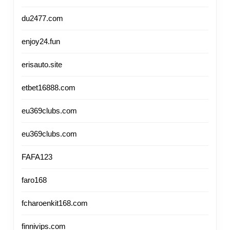
du2477.com
enjoy24.fun
erisauto.site
etbet16888.com
eu369clubs.com
eu369clubs.com
FAFA123
faro168
fcharoenkit168.com
finnivips.com