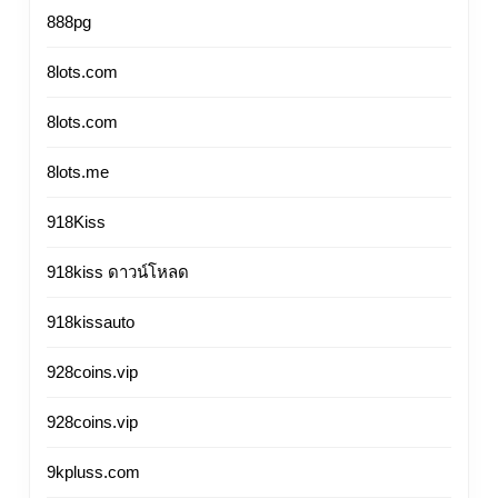
888pg
8lots.com
8lots.com
8lots.me
918Kiss
918kiss ดาวน์โหลด
918kissauto
928coins.vip
928coins.vip
9kpluss.com