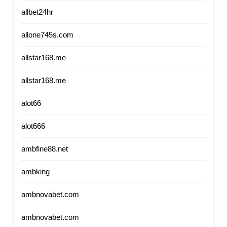
allbet24hr
allone745s.com
allstar168.me
allstar168.me
alot66
alot666
ambfine88.net
ambking
ambnovabet.com
ambnovabet.com