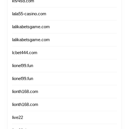
ktv4sd.com
lala55-casino.com
lalikabetsgame.com
lalikabetsgame.com
lcbet444.com
lionel99.fun
lionel99.fun
lionth168.com
lionth168.com
live22