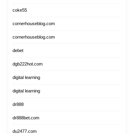
coke55
cornerhouseblog.com
cornerhouseblog.com
debet
dgb222hot.com
digital learning
digital learning
dr888
dr888bet.com
du2477.com