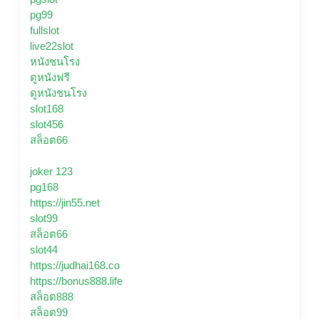
AUG
pg99
2026
fullslot
live22slot
หนังชนโรง
ดูหนังฟรี
ดูหนังชนโรง
slot168
slot456
สล็อต66
joker 123
pg168
https://jin55.net
slot99
สล็อต66
slot44
https://judhai168.co
https://bonus888.life
สล็อต888
สล็อต99