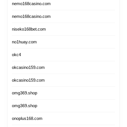
nemo168casino.com
nemo168casino.com
niseko168bet.com
no1huay.com
okc4
okcasino159.com
okcasino159.com
omg369.shop
omg369.shop
onoplus168.com