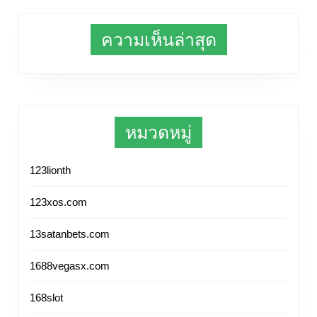
ความเห็นล่าสุด
หมวดหมู่
123lionth
123xos.com
13satanbets.com
1688vegasx.com
168slot