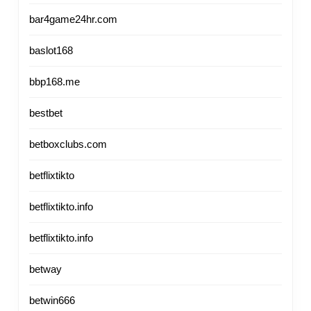
bar4game24hr.com
baslot168
bbp168.me
bestbet
betboxclubs.com
betflixtikto
betflixtikto.info
betflixtikto.info
betway
betwin666