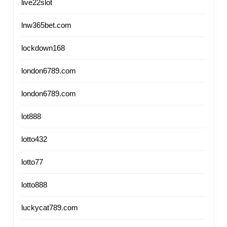
live22slot
lnw365bet.com
lockdown168
london6789.com
london6789.com
lot888
lotto432
lotto77
lotto888
luckycat789.com