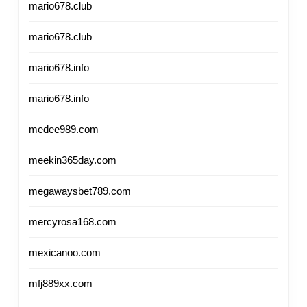
mario678.club
mario678.club
mario678.info
mario678.info
medee989.com
meekin365day.com
megawaysbet789.com
mercyrosa168.com
mexicanoo.com
mfj889xx.com