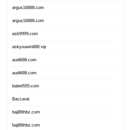
argus16888.com
argus16888.com
asb9999.com
askyouwin888 vip
audi688.com
audi688.com
babet555.com
Baccarat
baj88thbz.com
baj88thbz.com