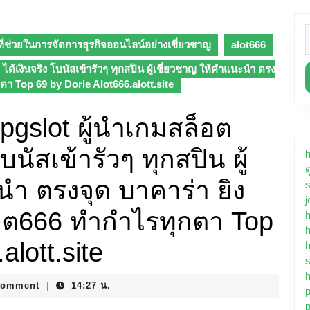
อที่ช่วยในการจัดการธุรกิจออนไลน์อย่างเชี่ยวชาญ
alot666
f
ด้เงินจริง โบนัสเข้ารัวๆ ทุกสปิน ผู้เชี่ยวชาญ ให้คำแนะนำ ตรง
กตา Top 69 by Dorie Alot666.alott.site
pgslot ผู้นำเกมสล็อต
บนัสเข้ารัวๆ ทุกสปิน ผู้
h
นำ ตรงจุด บาคาร่า ยิง
ล็อต666 ทำกำไรทุกตา Top
alott.site
h
Comment
14:27 น.
|
p