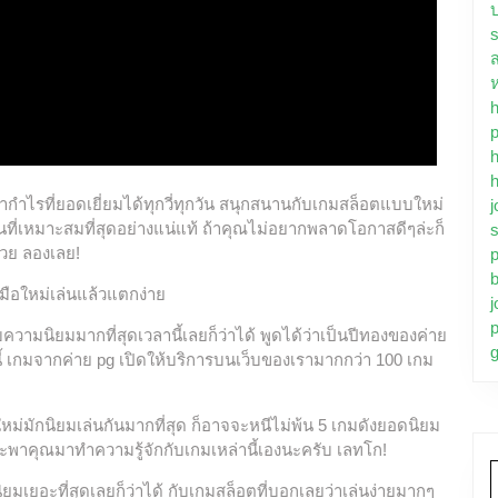
s
h
p
h
h
กำไรที่ยอดเยี่ยมได้ทุกวี่ทุกวัน สนุกสนานกับเกมสล็อตแบบใหม่
j
ที่เหมาะสมที่สุดอย่างแน่แท้ ถ้าคุณไม่อยากพลาดโอกาสดีๆล่ะก็
s
้วย ลองเลย!
มือใหม่เล่นแล้วแตกง่าย
j
p
บความนิยมมากที่สุดเวลานี้เลยก็ว่าได้ พูดได้ว่าเป็นปีทองของค่าย
เกมจากค่าย pg เปิดให้บริการบนเว็บของเรามากกว่า 100 เกม
ใหม่มักนิยมเล่นกันมากที่สุด ก็อาจจะหนีไม่พ้น 5 เกมดังยอดนิยม
ผมจะพาคุณมาทำความรู้จักกับเกมเหล่านี้เองนะครับ เลทโก!
ิยมเยอะที่สุดเลยก็ว่าได้ กับเกมสล็อตที่บอกเลยว่าเล่นง่ายมากๆ