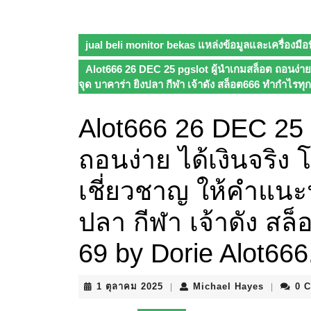
jual beli monitor bekas แหล่งข้อมูลและเครื่องมื
Alot666 26 DEC 25 pgslot ผู้นำเกมสล็อต ถอนง่าย ไ
จุด บาคาร่า ยิงปลา กีฬา เจ้าดัง สล็อต666 ทำกำไรทุ
Alot666 26 DEC 25 
ถอนง่าย ได้เงินจริง โ
เชี่ยวชาญ ให้คำแนะ
ปลา กีฬา เจ้าดัง ส
69 by Dorie Alot666.
1
Michael
1 ตุลาคม 2025
Michael Hayes
0 
|
|
ตุลาคม
Hayes