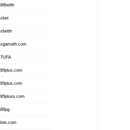
188betth
1xbet
1xbetth
1xgameth.com
77UFA
789plus.com
789plus.com
789pluss.com
888pg
8lots.com