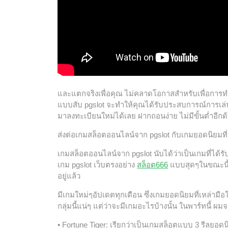
และแตกจริงเพื่อคุณ ไม่คลาดโอกาสสำหรับเพื่อการทำ
แบบสับ pgslot จะทำให้คุณได้รับประสบการณ์การเล่น
มาลงทะเบียนใหม่ได้เลย ฝากถอนง่าย ไม่มีขั้นต่ำอีกด
ส่งต่อเกมสล็อตออนไลน์จาก pgslot กับเกมยอดนิยมที่
เกมสล็อตออนไลน์จาก pgslot นับได้ว่าเป็นเกมที่ได้รั
เกม pgslot เว็บตรงอย่าง
สล็อต666
แบบสุดๆในขณะนี้ 
อยู่แล้ว
มีเกมใหม่ๆอัปเดตทุกเดือน ซึ่งเกมยอดนิยมที่เหล่ามือ
กลุ่มนี้แน่ๆ แต่ว่าจะมีเกมอะไรบ้างนั้น ในพาร์ทนี้ 
• Fortune Tiger: เรียกว่าเป็นเกมสล็อตแบบ 3 รีลยอดน