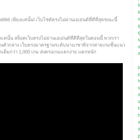
f
l
t666 เพียงแค่นั้น! เว็บไซต์ตรงไม่ผ่านเอเย่นต์ที่ดีที่สุดขณะนี้
ด
งแค่นั้น สล็อตเว็บตรงไม่ผ่านเอเย่นต์ที่ดีที่สุดในตอนนี้ พวกเรา
s
่ผ่านตัวกลาง เว็บตรงมาตรฐานระดับนานาชาติจากค่ายเกมชั้นแนว
s
ดเต็มกว่า 1,000 เกม ส่งตรงเกมแตกง่าย แตกหนัก
j
h
s
s
h
h