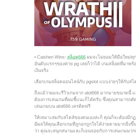
• Caishen Wins:
สล็อต666
ผมจะไม่ยอมให้มือใหม่ท
อันดับแรกๆของค่าย pg เลยก็ว่าได้ เกมสล็อตที่มาพร้อ
เงินจริง
เลือกเกมสล็อตออนไลน์กับ pgslot แบบง่ายๆให้กับสไ
ถึงแม้ว่าผมจะรีวิวเกมจาก alot666 มากมายขนาดนี้ แ
ต้องการเล่นเกมที่ผมชี้แนะก็ได้ครับ ซึ่งคุณสามารถต
เล่นเกมบน alot666 เครดิตฟรี
ให้เหมาะสมกับสไตล์ของตนเองล่ะก็ คุณก็จะต้องมีกฏเ
มีผลให้คุณเลือกเกมที่ถูกอกถูกใจได้ง่ายดายมากยิ่งขึ
ว่า คุณจะสนุกสนานและก็เอนจอยกับการเล่นเกมมากเพิ