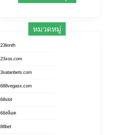
หมวดหมู่
23lionth
123xos.com
13satanbets.com
1688vegasx.com
68slot
168สล็อต
188bet