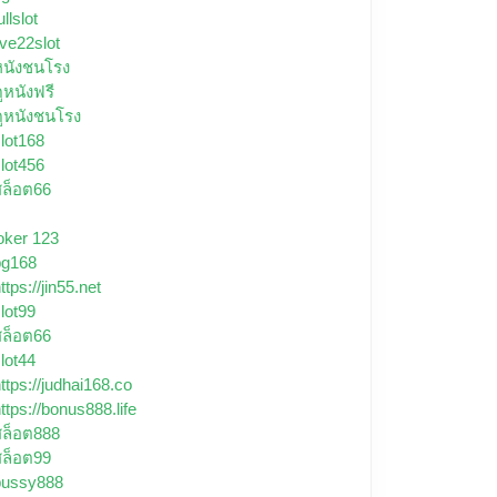
ullslot
ive22slot
หนังชนโรง
ูหนังฟรี
ดูหนังชนโรง
lot168
lot456
สล็อต66
oker 123
pg168
ttps://jin55.net
lot99
สล็อต66
lot44
ttps://judhai168.co
ttps://bonus888.life
สล็อต888
สล็อต99
pussy888