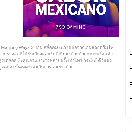
• Mahjong Ways 2: เกม สล็อต666 ภาคต่อจากเกมสล็อตธีมไพ่
นกกระจอกที่ได้รับเสียงตอบรับดีเยี่ยมๆด้วยตัวเกมมาพร้อมตัว
คูณตลอด ยิ่งคุณชนะรางวัลหลายครั้งเท่าไหร่ ก็จะยิ่งได้รับตัว
คูณเยอะขึ้นเหมาะสมกับการเล่นยาวด้วย