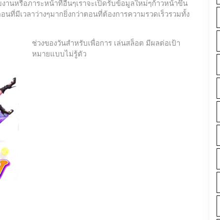
งานหรือภาระหน้าที่อื่นๆเราจะเปิดรับข้อมูลใหม่ๆก้าวหน้าขึ้น
นที่มีเวลาว่างๆมากยิ่งกว่าตอนที่ต้องการความรวดเร็วรวมทั้ง
ช่วงของวันสำหรับเพื่อการ เล่นสล็อต มีผลต่อเป้า
หมายแบบไม่รู้ตัว