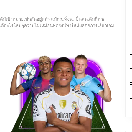
ได้มีเป้าหมายเช่นกันอยู่แล้ว แม้กระทั่งจะเป็นคนเดิมก็ตาม
ด้อะไรใหม่ๆความไม่เหมือนที่ตรงนี้ทำให้มีผลต่อการเลือกเกม
ย