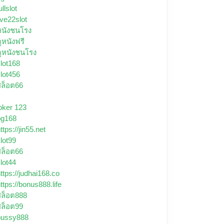
ullslot
ive22slot
หนังชนโรง
ูหนังฟรี
ดูหนังชนโรง
lot168
lot456
สล็อต66
oker 123
pg168
ttps://jin55.net
lot99
สล็อต66
lot44
ttps://judhai168.co
ttps://bonus888.life
สล็อต888
สล็อต99
pussy888