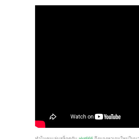
ทำไมคนเล่นสล็อตกับ
alot666
ถึงมองหาเกมใหม่ในบา