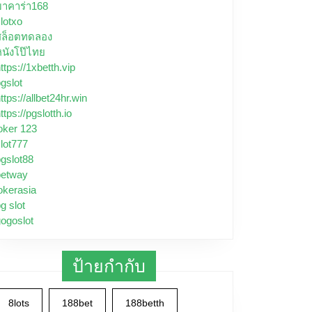
บาคาร่า168
lotxo
สล็อตทดลอง
หนังโป๊ไทย
ttps://1xbetth.vip
gslot
ttps://allbet24hr.win
ttps://pgslotth.io
oker 123
lot777
pgslot88
betway
okerasia
g slot
gogoslot
ป้ายกำกับ
8lots
188bet
188betth