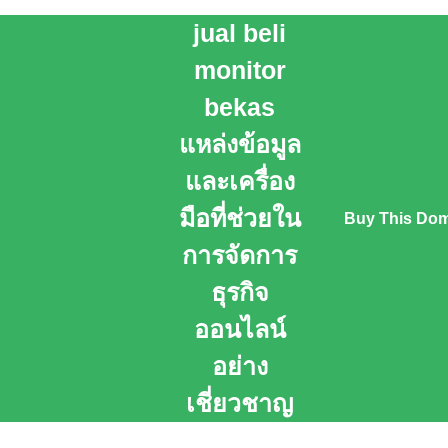
jual beli
monitor
bekas
แหล่งข้อมูล
และเครื่อง
มือที่ช่วยใน
n
Buy This Do
การจัดการ
ธุรกิจ
ออนไลน์
อย่าง
เชี่ยวชาญ