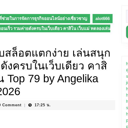
อที่ช่วยในการจัดการธุรกิจออนไลน์อย่างเชี่ยวชาญ
alot666
f
อนเร็ว รวมค่ายดังครบในเว็บเดียว คาสิโน เว็บแม่ ทดลองเล่น
บสล็อตแตกง่าย เล่นสนุก
ดังครบในเว็บเดียว คาสิ
h
น Top 79 by Angelika
2026
l
0 Comment
17:25 น.
|
h
p