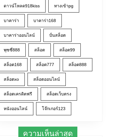
ดาวน์โหลด918kiss
ทางเข้าpg
บาคาร่า
บาคาร่า168
บาคาร่าออนไลน์
ปั่นสล็อต
พุซซี่888
สล็อต
สล็อต99
สล็อต168
สล็อต777
สล็อต888
สล็อตxo
สล็อตออนไลน์
สล็อตเครดิตฟรี
สล็อตเว็บตรง
หนังออนไลน์
โจ๊กเกอร์123
ความเห็นล่าสุด