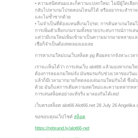
• ความสนิทสนมและก็ความแปลกใหม่: ไม่มีผู้ใดเลือก
กลับไปหาเกมโปรดตอนไหนก็ได้ หรืออยากจะสำรวจเกมใ
และไม่ซ้ำซากด้วย
• ไม่จำเป็นที่ต้องแทนที่เกมโปรด: การค้นหาเกมใหม
การเพิ่มตัวเลือกเกมรวมทั้งขยายประสบการณ์การเล่นให
แต่ว่ามีเกมใหม่เพิ่มเข้ามาเป็นความมากมายหลายและส
เชื่อก็จำเป็นต้องทดลองเองเลย
การหาเกมใหม่บนเว็บสล็อต pg คือผลจากจังหวะเว
เราจะเห็นได้ว่า การเล่นเว็บ alot66 แล้วมองหาเกมใหม่ใน
ต้องการลองเกมใหม่จัง มันชมรมกับช่วงเวลาของวัน
แล้วก็มีเวลามากมายก็ทดลองเล่นเกมใหม่กันได้ ซึ่งม
ด้วย มันก็แค่การเติมความสดใหม่และความหลากหลายใน
การเล่นสล็อตอย่างแท้จริง มาลองกันได้เลย!
เว็บตรงสล็อต alot66 Alot66.net 28 July 26 Angelika
ขอขอบคุณเว็ปไซต์
สล็อต
https://rebrand.ly/alot66-net